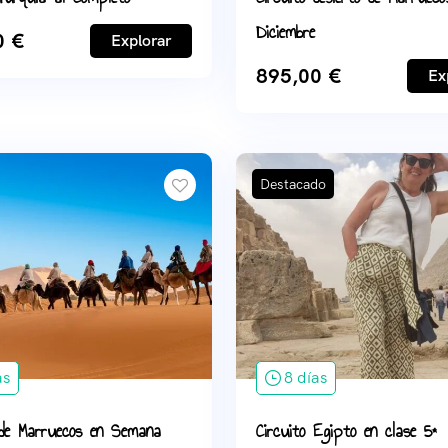
Diciembre
0
€
Explorar
895,00
€
Ex
Destacado
as
8 días
 de Marruecos en Semana
Circuito Egipto en clase 5*