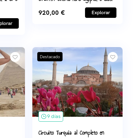
920,00
€
Explorar
plorar
Destacado
9 días
Circuito Turquía al Completo en