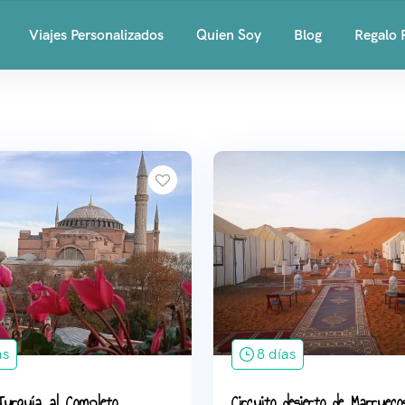
Viajes Personalizados
Quien Soy
Blog
Regalo 
as
8 días
 Turquía al Completo
Circuito desierto de Marrueco