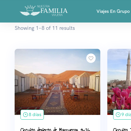
Viajes En Grupo
Showing 1–8 of 11 results
8 días
9 dí
Circuito desierto de Marruecos, 9-16
Circuito