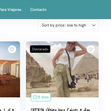
Para Viajeras
Contacto
Destacado
8 días
s, 1 al 8
OFERTA Última hora Egipto, 8 días.