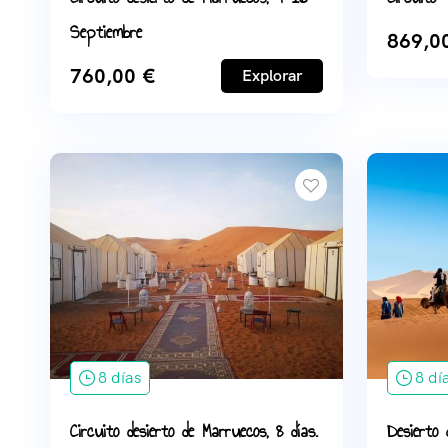
Septiembre
869,0
760,00
€
Explorar
8 días
8 dí
Circuito desierto de Marruecos, 8 días.
Desierto