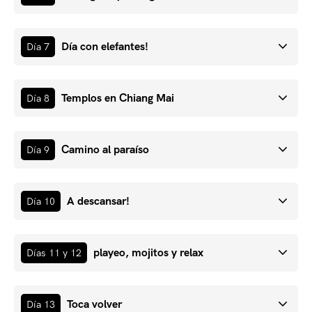
Día con elefantes!
Día 7
Templos en Chiang Mai
Día 8
Camino al paraíso
Día 9
A descansar!
Día 10
playeo, mojitos y relax
Días 11 y 12
Toca volver
Día 13