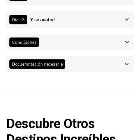
Y se acabo!
Día 13
Condiciones
Docuemntación necesaria
Descubre Otros
Destinos Increíbles